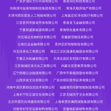
广东罗湖区力行环保有限公司
香港润仕科技有限公司
河南漯河金泰智能制造集团有限公司
青海天顺房地产有限公司
天津河西区星辰人工智能有限公司
上海嘉定区泽信医疗有限公司
江苏苏州市丽龙环保有限公司
香港龙飞金融有限公司
宁夏裕盛新能源有限公司
青海明名服务有限公司
河北瑞达生物科技有限公司
安徽丽滢物流有限公司
云南亿达金融有限公司
贵州启宏智能制造有限公司
河北佳美化工有限公司
湖北江汉区捷谦机械股份有限公司
宁夏正兴机械有限公司
天津北辰区安邦医疗有限公司
江苏相城区涛元化工有限公司
内蒙古亚星教育有限公司
辽宁抚顺立达能源有限公司
广西华宇新能源股份有限公司
山西庆炎文化有限公司
广东光明区联华证券有限公司
河南中原区辉煌信息技术有限公司
福建莆田尚辉智能制造有限公司
上海长宁区正源文化有限公司
江苏无锡浩宇文化有限公司
北京怀柔区向琦建筑有限公司
上海奉贤区佩西保险集团有限公司
河南登封市宏远新材料有限公司
安徽驰彩新材料有限公司