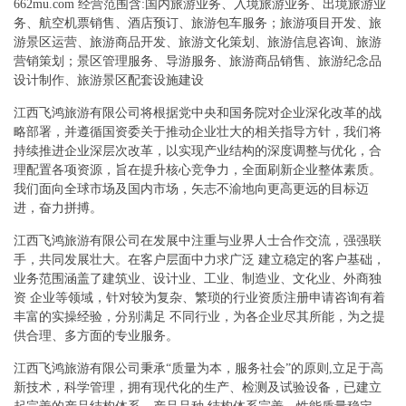
662mu.com 经营范围含:国内旅游业务、入境旅游业务、出境旅游业
务、航空机票销售、酒店预订、旅游包车服务；旅游项目开发、旅
游景区运营、旅游商品开发、旅游文化策划、旅游信息咨询、旅游
营销策划；景区管理服务、导游服务、旅游商品销售、旅游纪念品
设计制作、旅游景区配套设施建设
江西飞鸿旅游有限公司将根据党中央和国务院对企业深化改革的战
略部署，并遵循国资委关于推动企业壮大的相关指导方针，我们将
持续推进企业深层次改革，以实现产业结构的深度调整与优化，合
理配置各项资源，旨在提升核心竞争力，全面刷新企业整体素质。
我们面向全球市场及国内市场，矢志不渝地向更高更远的目标迈
进，奋力拼搏。
江西飞鸿旅游有限公司在发展中注重与业界人士合作交流，强强联
手，共同发展壮大。在客户层面中力求广泛 建立稳定的客户基础，
业务范围涵盖了建筑业、设计业、工业、制造业、文化业、外商独
资 企业等领域，针对较为复杂、繁琐的行业资质注册申请咨询有着
丰富的实操经验，分别满足 不同行业，为各企业尽其所能，为之提
供合理、多方面的专业服务。
江西飞鸿旅游有限公司秉承“质量为本，服务社会”的原则,立足于高
新技术，科学管理，拥有现代化的生产、检测及试验设备，已建立